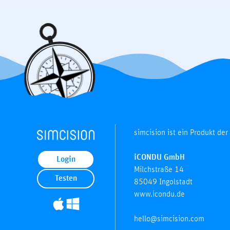
simcision ist ein Produkt der
iCONDU GmbH
Login
Milchstraße 14
Testen
85049 Ingolstadt
www.icondu.de
hello@simcision.com