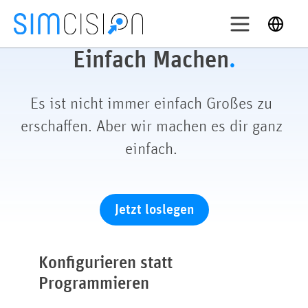
Skip
Deutsch
to
content
Login
Einfach Machen
.
Testen
Es ist nicht immer einfach Großes zu
erschaffen. Aber wir machen es dir ganz
Anwendungen
einfach.
Features
Preise
About
Jetzt loslegen
Support
Konfigurieren statt
Programmieren